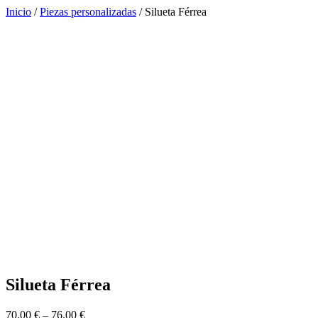
Inicio
/
Piezas personalizadas
/ Silueta Férrea
Silueta Férrea
70.00
€
–
76.00
€